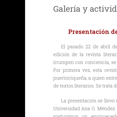
Galería y activi
Presentación de
El pasado 22 de abril d
edición de la revista litera
irrumpen con conciencia, se
Por primera vez, esta revis
puertorriqueña, a quien ent
de textos literarios. Se trata 
La presentación se llevó a
Universidad Ana G. Méndez y
sostuvimos un enriqueced